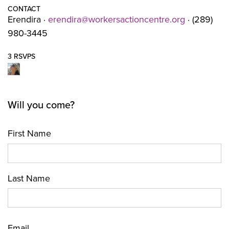
CONTACT
Erendira ·
erendira@workersactioncentre.org
· (289)
980-3445
3 RSVPS
Will you come?
First Name
Last Name
Email