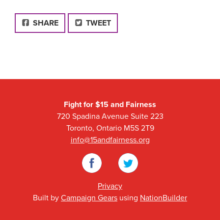
FACEBOOK
SHARE
TWEET
Fight for $15 and Fairness
720 Spadina Avenue Suite 223
Toronto, Ontario M5S 2T9
info@15andfairness.org
Facebook
Twitter
Privacy
Built by
Campaign Gears
using
NationBuilder